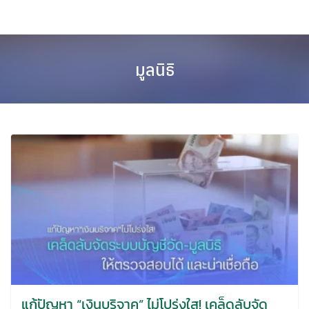
มูลนิธิ
แก้ปัญหา “เงินบริจาค” ไม่โปร่งใส! เคล็ดลับจัด