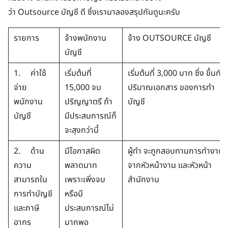
ว่า Outsource บัญชี ดี ซึ่งเรามาลองสรุปกันดูนะครับ
รายการ
จ้างพนักงาน
จ้าง OUTSOURCE บัญชี
บัญชี
1. ค่าใช้
เริ่มต้นที่
เริ่มต้นที่ 3,000 บาท ซึ่ง ขึ้นกับ
จ่าย
15,000 จบ
ปริมาณเอกสาร ของการทำ
พนักงาน
ปริญญาตรี ถ้า
บัญชี
บัญชี
มีประสบการณ์ก็
จะสุงกว่านี้
2. ด้าน
มีโอกาสผิด
ผู้ทำ จะถูกสอบทานการทำงาน
ความ
พลาดมาก
จากหัวหน้างาน และหัวหน้า
สามารถใน
เพราะเพิ่งจบ
สำนักงาน
การทำบัญชี
หรือมี
และภาษี
ประสบการณ์ไม่
อากร
มากพอ