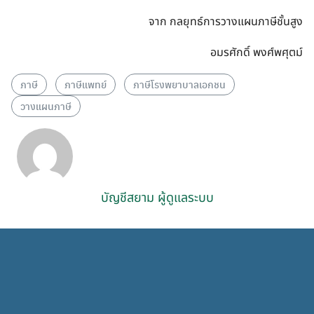
จาก กลยุทธ์การวางแผนภาษีชั้นสูง
อมรศักดิ์ พงศ์พศุตม์
ภาษี
ภาษีแพทย์
ภาษีโรงพยาบาลเอกชน
วางแผนภาษี
บัญชีสยาม ผู้ดูแลระบบ