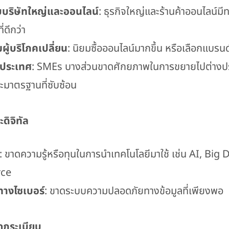
ับบริษัทใหญ่และออนไลน์
: ธุรกิจใหญ่และร้านค้าออนไลน์ม
่ดีกว่า
ู้บริโภคเปลี่ยน
: นิยมซื้อออนไลน์มากขึ้น หรือเลือกแบรนด์ท
งประเทศ
: SMEs บางส่วนขาดศักยภาพในการขยายไปต่างปร
ะมาตรฐานที่ซับซ้อน
ดิจิทัล
: ขาดความรู้หรือทุนในการนำเทคโนโลยีมาใช้ เช่น AI, Big 
ce
ทางไซเบอร์
: ขาดระบบความปลอดภัยทางข้อมูลที่เพียงพอ
ฎระเบียบ