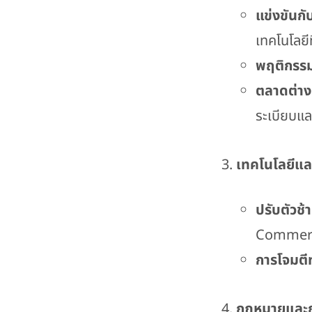
แข่งขันก
เทคโนโลยีที
พฤติกรรมผ
ตลาดต่า
ระเบียบแล
เทคโนโลยีและ
ปรับตัวช้า
Commer
การโจมตี
กฎหมายและก