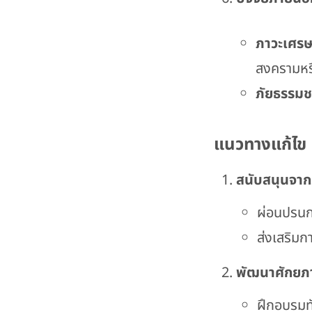
ภาวะเศรษ
สงครามหร
ภัยธรรม
แนวทางแก้ไข
สนับสนุนจาก
ผ่อนปรนก
ส่งเสริมก
พัฒนาศักยภา
ฝึกอบรมทั