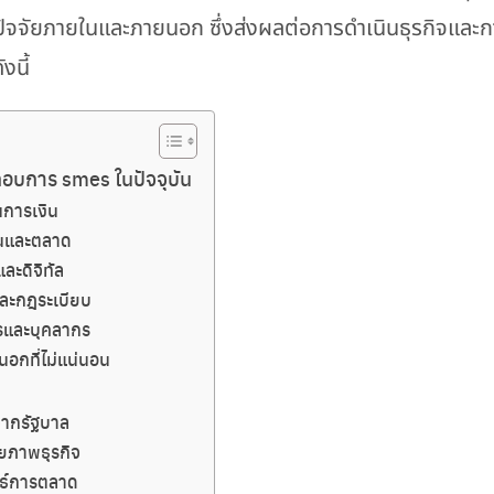
ปัจจัยภายในและภายนอก ซึ่งส่งผลต่อการดำเนินธุรกิจและก
งนี้
กอบการ smes ในปัจจุบัน
การเงิน
ันและตลาด
ละดิจิทัล
ะกฎระเบียบ
รและบุคลากร
นอกที่ไม่แน่นอน
จากรัฐบาล
ยภาพธุรกิจ
ทธ์การตลาด