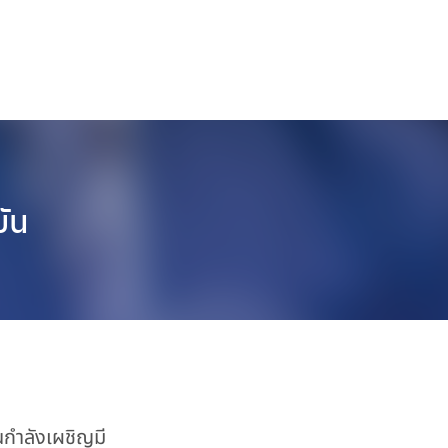
บัน
กำลังเผชิญมี